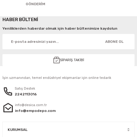
GÖNDERİM
HABER BÜLTENİ
Yeniliklerden haberdar olmak için haber bültenimize kaydolun
ABONE OL
SİPARİŞ TAKİBİ
İşin uzmanından, temel endüstriyel ekipmanlar için online tedarik
Satış Destek
2242113016
info@desica.com.tr
info@empodepo.com
KURUMSAL