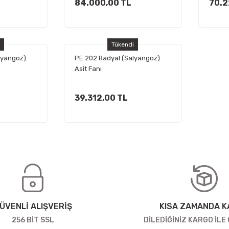
84.000,00 TL
70.2
i
Tükendi
lyangoz)
PE 202 Radyal (Salyangoz)
Asit Fanı
39.312,00 TL
ÜVENLİ ALIŞVERİŞ
KISA ZAMANDA 
256 BİT SSL
DİLEDİĞİNİZ KARGO İLE