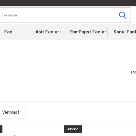
Fan
Asit Fanları
EbmPapst Fanlar
Kanal Fanl
To
Venplast
i
Tükendi