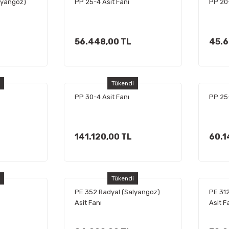
lyangoz)
PP 25-4 Asit Fanı
PP 20-
56.448,00 TL
45.6
i
Tükendi
PP 30-4 Asit Fanı
PP 25-
141.120,00 TL
60.1
i
Tükendi
PE 352 Radyal (Salyangoz)
PE 312
Asit Fanı
Asit F