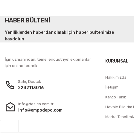
HABER BÜLTENİ
Yeniliklerden haberdar olmak için haber bültenimize
kaydolun
İşin uzmanından, temel endüstriyel ekipmanlar
KURUMSAL
için online tedarik
Hakkımızda
Satış Destek
İletişim
2242113016
Kargo Takibi
info@desica.com.tr
Havale Bildirim
info@empodepo.com
Marka Tescilimi