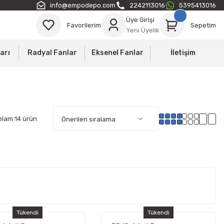
info@empodepo.com
2242113016
5395413016
Üye Girişi
Favorilerim
Sepetim
Yeni Üyelik
arı
Radyal Fanlar
Eksenel Fanlar
İletişim
plam 14 ürün
Tükendi
Tükendi