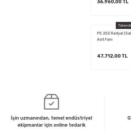
36.960,00 TL
Tükend
PE 252 Radyal (Sa
Asit Fanı
47.712,00 TL
İşin uzmanından, temel endüstriyel
G
ekipmanlar için online tedarik