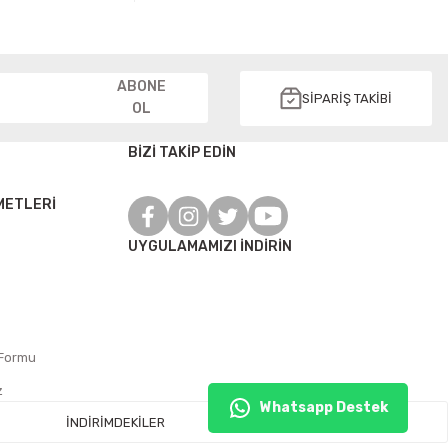
ABONE
SİPARİŞ TAKİBİ
OL
BİZİ TAKİP EDİN
METLERİ
UYGULAMAMIZI İNDİRİN
 Formu
z
Whatsapp Destek
İNDİRİMDEKİLER
FIRSAT ÜRÜNLERİ