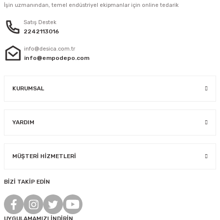
İşin uzmanından, temel endüstriyel ekipmanlar için online tedarik
Satış Destek
2242113016
info@desica.com.tr
info@empodepo.com
KURUMSAL
YARDIM
MÜŞTERİ HİZMETLERİ
BİZİ TAKİP EDİN
UYGULAMAMIZI İNDİRİN