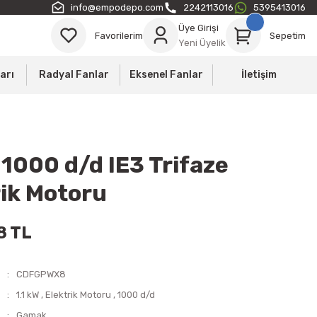
info@empodepo.com
2242113016
5395413016
Üye Girişi
Favorilerim
Sepetim
Yeni Üyelik
arı
Radyal Fanlar
Eksenel Fanlar
İletişim
 1000 d/d IE3 Trifaze
rik Motoru
8 TL
CDFGPWX8
1.1 kW
,
Elektrik Motoru
,
1000 d/d
Gamak