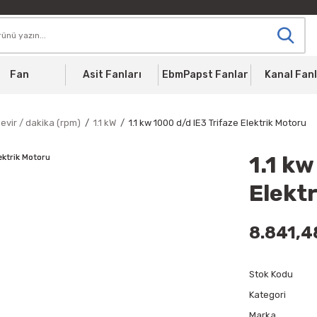
Fan
Asit Fanları
EbmPapst Fanlar
Kanal Fanl
evir / dakika (rpm)
1.1 kW
1.1 kw 1000 d/d IE3 Trifaze Elektrik Motoru
1.1 kw
Elekt
8.841,4
Stok Kodu
Kategori
Marka