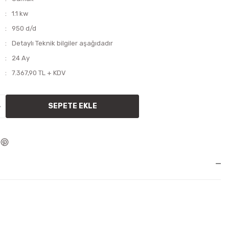
1.1 kw
950 d/d
Detaylı Teknik bilgiler aşağıdadır
24 Ay
7.367,90 TL + KDV
SEPETE EKLE