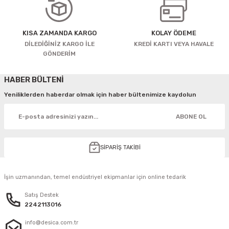
KISA ZAMANDA KARGO
KOLAY ÖDEME
DİLEDİĞİNİZ KARGO İLE
KREDİ KARTI VEYA HAVALE
GÖNDERİM
HABER BÜLTENİ
Yeniliklerden haberdar olmak için haber bültenimize kaydolun
ABONE OL
SİPARİŞ TAKİBİ
İşin uzmanından, temel endüstriyel ekipmanlar için online tedarik
Satış Destek
2242113016
info@desica.com.tr