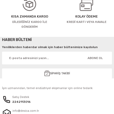
KISA ZAMANDA KARGO
KOLAY ÖDEME
DİLEDİĞİNİZ KARGO İLE
KREDİ KARTI VEYA HAVALE
GÖNDERİM
HABER BÜLTENİ
Yeniliklerden haberdar olmak için haber bültenimize kaydolun
ABONE OL
SİPARİŞ TAKİBİ
İşin uzmanından, temel endüstriyel ekipmanlar için online tedarik
Satış Destek
2242113016
info@desica.com.tr