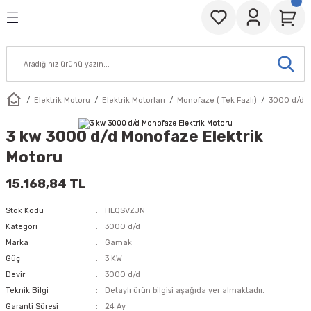
Geri Dön
Geri Dön
toru
Elektrik Motorları
Elektrik Motoru IE3
Tek Fazlı Merkezkaç Motorla
Aksiyel (Eksenel) Fanlar
Asit Fanları
EbmPapst
Kanal Fanları
Radyal (Salyangoz) Fanlar
l) Fanlar
Monofaze ( Tek Fazlı)
Trifaze
1500 d/d
Cam Montajlı Aksiyel Fanlar
Asit Fanı
EbmPapst Kompakt Aksiyel Fanlar
Dikdörtgen
Alçak Basınçlı Sanayi Fanları
Elektrik Motoru
Elektrik Motorları
Monofaze ( Tek Fazlı)
3000 d/d
rı
Trifaze ( 3 Fazlı )
3000 d/d
Duvar ve Baca Aspiratörleri
EbmPapst Aksiyel Fanlar
Yuvarlak
Küçük Salyangoz Aspiratörler
3 kw 3000 d/d Monofaze Elektrik
Motoru
ı ( Eff1)
Sanayi Fanları
EbmPapst Çapraz Akışlı Fanlar
Orta Basınçlı Sanayi Fanları
15.168,84 TL
 IE3
EbmPapst Radyal Fanlar
Stok Kodu
HLQSVZJN
 Yedek Parçaları
anları
EbmPapst Santrifüj Rotorlar
Kategori
3000 d/d
Marka
Gamak
k Motorları
goz) Fanlar
Güç
3 KW
Devir
3000 d/d
Teknik Bilgi
Detaylı ürün bilgisi aşağıda yer almaktadır.
zkaç Motorlar
Garanti Süresi
24 Ay