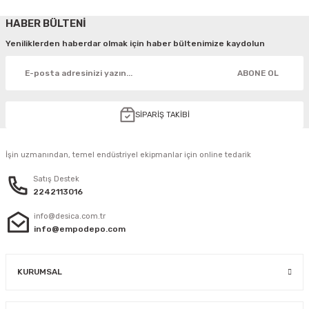
HABER BÜLTENİ
Yeniliklerden haberdar olmak için haber bültenimize kaydolun
ABONE OL
SİPARİŞ TAKİBİ
İşin uzmanından, temel endüstriyel ekipmanlar için online tedarik
Satış Destek
2242113016
info@desica.com.tr
info@empodepo.com
KURUMSAL