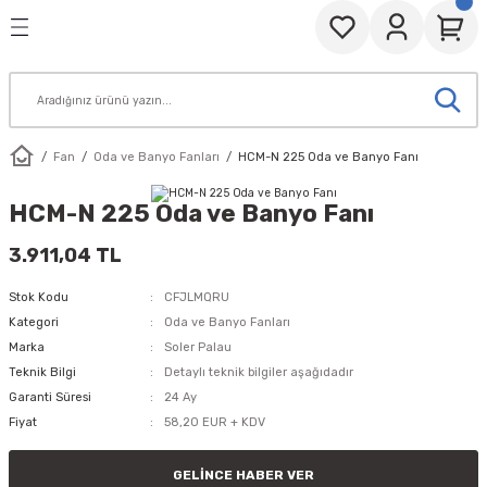
Geri Dön
Geri Dön
toru
Elektrik Motorları
Elektrik Motoru IE3
Tek Fazlı Merkezkaç Motorla
Aksiyel (Eksenel) Fanlar
Asit Fanları
EbmPapst
Kanal Fanları
Radyal (Salyangoz) Fanlar
l) Fanlar
Monofaze ( Tek Fazlı)
Trifaze
1500 d/d
Cam Montajlı Aksiyel Fanlar
Asit Fanı
EbmPapst Kompakt Aksiyel Fanlar
Dikdörtgen
Alçak Basınçlı Sanayi Fanları
Fan
Oda ve Banyo Fanları
HCM-N 225 Oda ve Banyo Fanı
rı
Trifaze ( 3 Fazlı )
3000 d/d
Duvar ve Baca Aspiratörleri
EbmPapst Aksiyel Fanlar
Yuvarlak
Küçük Salyangoz Aspiratörler
HCM-N 225 Oda ve Banyo Fanı
ı ( Eff1)
Sanayi Fanları
EbmPapst Çapraz Akışlı Fanlar
Orta Basınçlı Sanayi Fanları
3.911,04 TL
Stok Kodu
CFJLMQRU
 IE3
EbmPapst Radyal Fanlar
Kategori
Oda ve Banyo Fanları
Marka
Soler Palau
 Yedek Parçaları
anları
EbmPapst Santrifüj Rotorlar
Teknik Bilgi
Detaylı teknik bilgiler aşağıdadır
Garanti Süresi
24 Ay
k Motorları
goz) Fanlar
Fiyat
58,20 EUR + KDV
zkaç Motorlar
GELINCE HABER VER