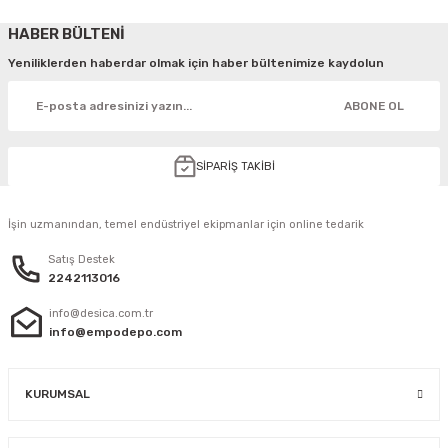
HABER BÜLTENİ
Yeniliklerden haberdar olmak için haber bültenimize kaydolun
ABONE OL
SİPARİŞ TAKİBİ
İşin uzmanından, temel endüstriyel ekipmanlar için online tedarik
Satış Destek
2242113016
info@desica.com.tr
info@empodepo.com
KURUMSAL