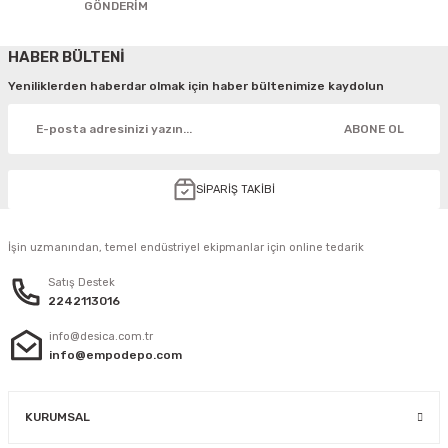
GÖNDERİM
HABER BÜLTENİ
Yeniliklerden haberdar olmak için haber bültenimize kaydolun
ABONE OL
SİPARİŞ TAKİBİ
İşin uzmanından, temel endüstriyel ekipmanlar için online tedarik
Satış Destek
2242113016
info@desica.com.tr
info@empodepo.com
KURUMSAL