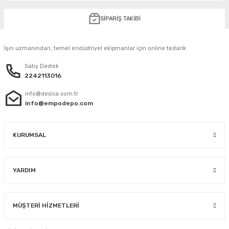
SİPARİŞ TAKİBİ
İşin uzmanından, temel endüstriyel ekipmanlar için online tedarik
Satış Destek
2242113016
info@desica.com.tr
info@empodepo.com
KURUMSAL
YARDIM
MÜŞTERİ HİZMETLERİ