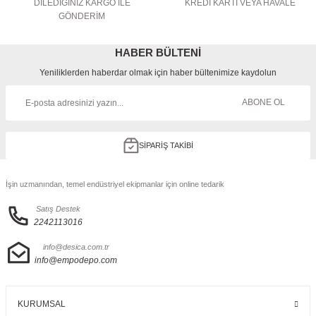
DİLEDİĞİNİZ KARGO İLE
KREDİ KARTI VEYA HAVALE
GÖNDERİM
HABER BÜLTENİ
Yeniliklerden haberdar olmak için haber bültenimize kaydolun
ABONE OL
SİPARİŞ TAKİBİ
İşin uzmanından, temel endüstriyel ekipmanlar için online tedarik
Satış Destek
2242113016
info@desica.com.tr
info@empodepo.com
KURUMSAL