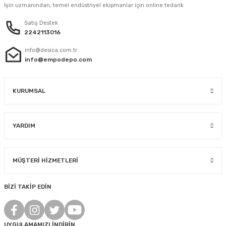
İşin uzmanından, temel endüstriyel ekipmanlar için online tedarik
Satış Destek
2242113016
info@desica.com.tr
info@empodepo.com
KURUMSAL
YARDIM
MÜŞTERİ HİZMETLERİ
BİZİ TAKİP EDİN
UYGULAMAMIZI İNDİRİN