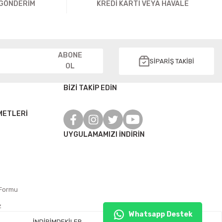
 GÖNDERİM
KREDİ KARTI VEYA HAVALE
ABONE
SİPARİŞ TAKİBİ
OL
BİZİ TAKİP EDİN
METLERİ
UYGULAMAMIZI İNDİRİN
 Formu
z
Whatsapp Destek
İNDİRİMDEKİLER
FIRSAT ÜRÜNLERİ