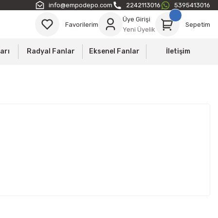
info@empodepo.com
2242113016
5395413016
Üye Girişi
Favorilerim
Sepetim
Yeni Üyelik
arı
Radyal Fanlar
Eksenel Fanlar
İletişim