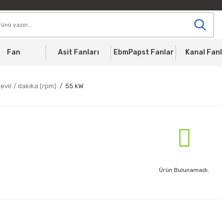
Fan
Asit Fanları
EbmPapst Fanlar
Kanal Fanl
evir / dakika (rpm)
55 kW
Ürün Bulunamadı.