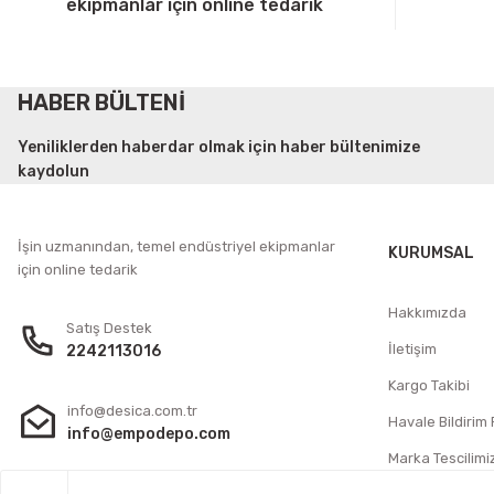
ekipmanlar için online tedarik
HABER BÜLTENİ
Yeniliklerden haberdar olmak için haber bültenimize
kaydolun
İşin uzmanından, temel endüstriyel ekipmanlar
KURUMSAL
için online tedarik
Hakkımızda
Satış Destek
İletişim
2242113016
Kargo Takibi
info@desica.com.tr
Havale Bildirim
info@empodepo.com
Marka Tescilimi