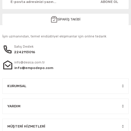
ABONE OL
SİPARİŞ TAKİBİ
İşin uzmanından, temel endüstriyel ekipmanlar için online tedarik
Satış Destek
2242113016
info@desica.com.tr
info@empodepo.com
KURUMSAL
YARDIM
MÜŞTERİ HİZMETLERİ