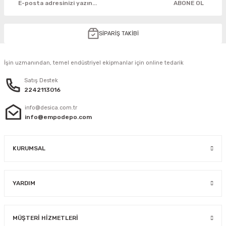
ABONE OL
SİPARİŞ TAKİBİ
İşin uzmanından, temel endüstriyel ekipmanlar için online tedarik
Satış Destek
2242113016
info@desica.com.tr
info@empodepo.com
KURUMSAL
YARDIM
MÜŞTERİ HİZMETLERİ