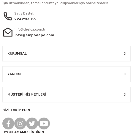
İşin uzmanından, temel endüstriyel ekipmanlar için online tedarik
Satış Destek
2242113016
info@desica.com.tr
info@empodepo.com
KURUMSAL
YARDIM
MÜŞTERİ HİZMETLERİ
BİZİ TAKİP EDİN
UYGULAMAMIZI İNDİRİN