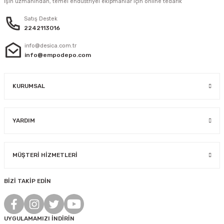
İşin uzmanından, temel endüstriyel ekipmanlar için online tedarik
Satış Destek
2242113016
info@desica.com.tr
info@empodepo.com
KURUMSAL
YARDIM
MÜŞTERİ HİZMETLERİ
BİZİ TAKİP EDİN
UYGULAMAMIZI İNDİRİN